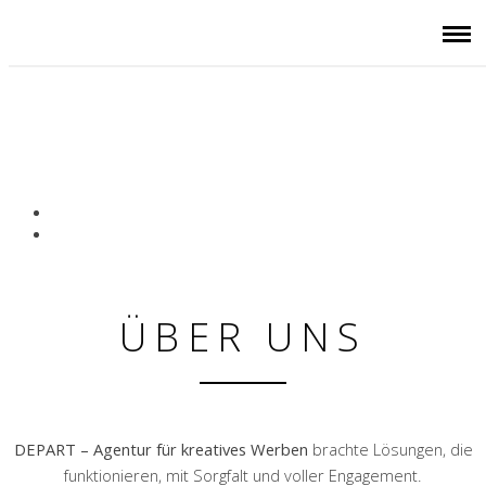
AGENTUR FÜR KREATIVES
WERBEN
ERFAHREN UND
ZUVERLÄSSIG
ÜBER UNS
INHABERGEFÜHRT
ÜBER UNS
DEPART – Agentur für kreatives Werben
brachte Lösungen, die
funktionieren, mit Sorgfalt und voller Engagement.