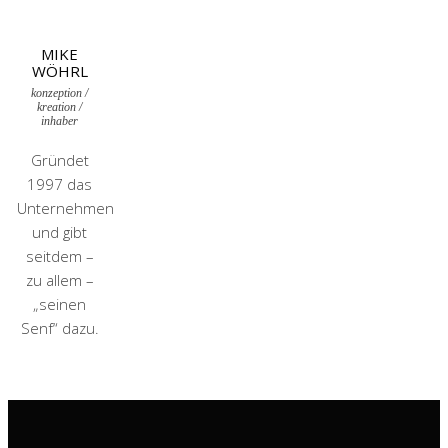
MIKE
WÖHRL
konzeption /
kreation /
inhaber
Gründet
1997 das
Unternehmen
und gibt
seitdem –
zu allem –
„seinen
Senf“ dazu.